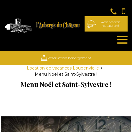
Panneau de gestion des cookies
Réservation
restaurant
Réservation hébergement
Location de vacances Loudenvielle
Menu Noël et Saint-Sylvestre !
Menu Noël et Saint-Sylvestre !