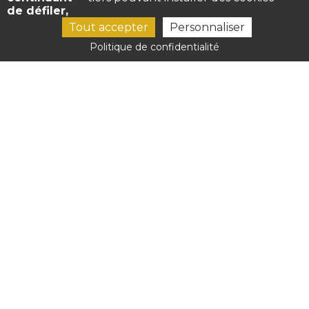
de défiler,
Tout accepter
Personnaliser
Politique de confidentialité
05 62 40 92 02
06 98 58 27 16
05 62 99 33 07 (L'atelier Gourmand)
Vendredi : 19h00 - 21h00
Réservation restaurant